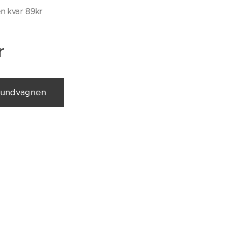
en kvar 89kr
r
 kundvagnen