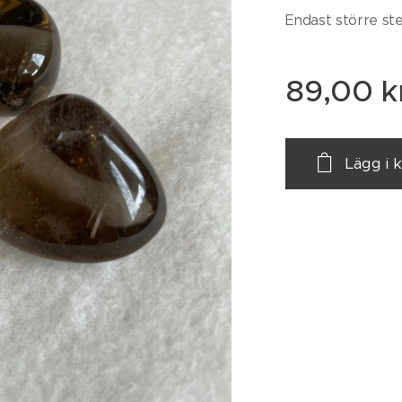
Endast större st
89,00
k
Lägg i