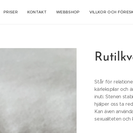
PRISER
KONTAKT
WEBBSHOP
VILLKOR OCH FÖRES
Rutilkv
Står för relatione
kärlekspilar och 
inuti. Stenen stab
hjälper oss ta re
Kan även använda
sexualiteten och 