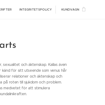
KRIFTER
INTEGRITETSPOLICY
KUNDVAGN
arts
r, sexualitet och äktenskap. Kallas även
är känd för sitt utseende som venus hår
iliserar relationer och äktenskap och
da på roten till sjukdom och problem.
s medvetet för att stimulera
kundalinikraften.