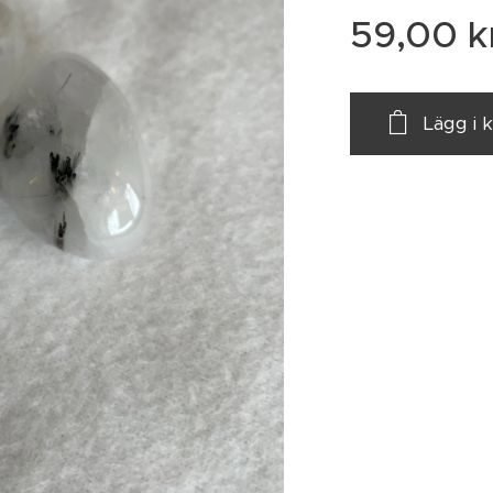
59,00
k
Lägg i